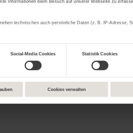
mte Informationen beim Besuch auf unserer Webseite zu erfass
neben technischen auch persönliche Daten (z. B. IP-Adresse, St
cken: Statistik Cookies helfen uns zu verstehen, wie du als Be
meln und sie anonymisiert für statistische Zwecke auszuwerten.
Social-Media Cookies
Statistik Cookies
bung anzuzeigen. Social-Media-Cookies ermöglichen es, eine Ve
nhalte und Werbung innerhalb deiner Netzwerke anzuzeigen. Du 
den notwendigen Cookies zulassen möchtest. Du kannst auf „No
ndige Cookies zulassen möchtest, oder auf „Alles akzeptieren“
bist. Über „Details anzeigen“ kannst du eine Auswahl treffen.
lauben
Cookies verwalten
lligung jederzeit mit Wirkung für die Zukunft widerrufen. Weitere 
ung
oder im
Impressum
.