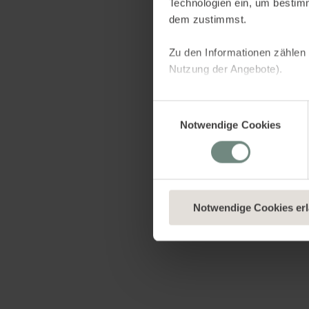
Technologien ein, um bestim
dem zustimmst.
Zu den Informationen zählen 
Nutzung der Angebote).
Dies dient verschiedenen Zwe
Einwilligungsauswahl
indem sie Informationen sam
Notwendige Cookies
uns, dir personalisierte Wer
Netzwerken aufzubauen, um I
welche Kategorien du neben 
wenn du nur technisch notwe
aller Cookies einverstanden 
Notwendige Cookies er
Du kannst eine erteilte Einwi
unserer
Datenschutzerklär