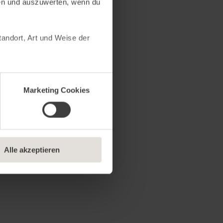
en und auszuwerten, wenn du
andort, Art und Weise der
sucher unsere Website nutzt,
 Marketing Cookies helfen
Marketing Cookies
rbindung zu sozialen
kannst frei entscheiden,
twendige Cookies erlauben“,
, wenn du mit dem Einsatz
Alle akzeptieren
Informationen findest du in