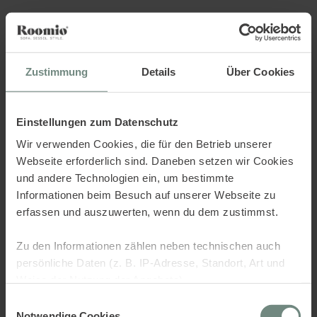
Sorry.. there was an error,
check the console.
Zustimmung
Details
Über Cookies
Einstellungen zum Datenschutz
Wir verwenden Cookies, die für den Betrieb unserer
Webseite erforderlich sind. Daneben setzen wir Cookies
und andere Technologien ein, um bestimmte
Informationen beim Besuch auf unserer Webseite zu
erfassen und auszuwerten, wenn du dem zustimmst.
Zu den Informationen zählen neben technischen auch
persönliche Daten (z. B. IP-Adresse, Standort, Art und
Weise der Nutzung der Angebote).
Einwilligungsauswahl
Dies dient verschiedenen Zwecken: Statistik Cookies
Notwendige Cookies