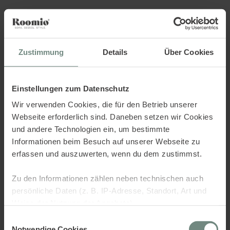
Sorry.. there was an error,
check the console.
Zustimmung
Details
Über Cookies
Einstellungen zum Datenschutz
Wir verwenden Cookies, die für den Betrieb unserer
Webseite erforderlich sind. Daneben setzen wir Cookies
und andere Technologien ein, um bestimmte
Informationen beim Besuch auf unserer Webseite zu
erfassen und auszuwerten, wenn du dem zustimmst.
Zu den Informationen zählen neben technischen auch
persönliche Daten (z. B. IP-Adresse, Standort, Art und
Weise der Nutzung der Angebote).
Einwilligungsauswahl
Dies dient verschiedenen Zwecken: Statistik Cookies
Notwendige Cookies