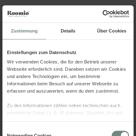
Sorry.. there was an error,
check the console.
Zustimmung
Details
Über Cookies
Einstellungen zum Datenschutz
Wir verwenden Cookies, die für den Betrieb unserer
Webseite erforderlich sind. Daneben setzen wir Cookies
und andere Technologien ein, um bestimmte
Informationen beim Besuch auf unserer Webseite zu
erfassen und auszuwerten, wenn du dem zustimmst.
Zu den Informationen zählen neben technischen auch
persönliche Daten (z. B. IP-Adresse, Standort, Art und
Weise der Nutzung der Angebote).
Einwilligungsauswahl
Dies dient verschiedenen Zwecken: Statistik Cookies
Notwendige Cookies