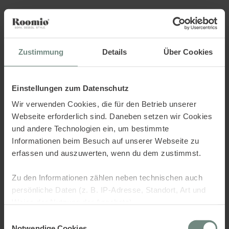
Sorry.. there was an error,
check the console.
Zustimmung
Details
Über Cookies
Einstellungen zum Datenschutz
Wir verwenden Cookies, die für den Betrieb unserer
Webseite erforderlich sind. Daneben setzen wir Cookies
und andere Technologien ein, um bestimmte
Informationen beim Besuch auf unserer Webseite zu
erfassen und auszuwerten, wenn du dem zustimmst.
Zu den Informationen zählen neben technischen auch
persönliche Daten (z. B. IP-Adresse, Standort, Art und
Weise der Nutzung der Angebote).
Einwilligungsauswahl
Dies dient verschiedenen Zwecken: Statistik Cookies
Notwendige Cookies