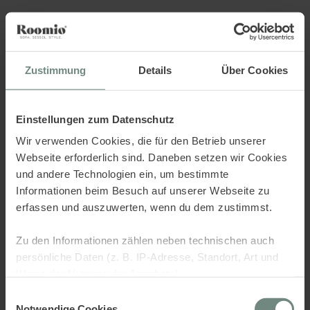
Sorry.. there was an error,
check the console.
Zustimmung
Details
Über Cookies
Einstellungen zum Datenschutz
Wir verwenden Cookies, die für den Betrieb unserer
Webseite erforderlich sind. Daneben setzen wir Cookies
und andere Technologien ein, um bestimmte
Informationen beim Besuch auf unserer Webseite zu
erfassen und auszuwerten, wenn du dem zustimmst.
Zu den Informationen zählen neben technischen auch
persönliche Daten (z. B. IP-Adresse, Standort, Art und
Weise der Nutzung der Angebote).
Einwilligungsauswahl
Dies dient verschiedenen Zwecken: Statistik Cookies
Notwendige Cookies