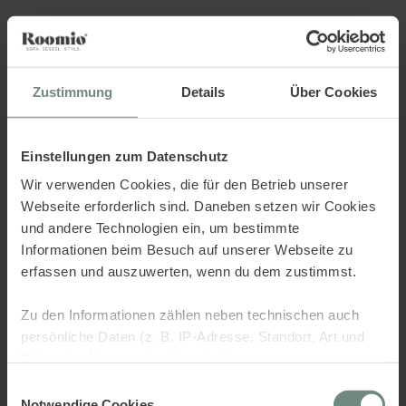
Sorry.. there was an error,
check the console.
Zustimmung
Details
Über Cookies
Einstellungen zum Datenschutz
Wir verwenden Cookies, die für den Betrieb unserer
Webseite erforderlich sind. Daneben setzen wir Cookies
und andere Technologien ein, um bestimmte
Informationen beim Besuch auf unserer Webseite zu
erfassen und auszuwerten, wenn du dem zustimmst.
Zu den Informationen zählen neben technischen auch
persönliche Daten (z. B. IP-Adresse, Standort, Art und
Weise der Nutzung der Angebote).
Einwilligungsauswahl
Dies dient verschiedenen Zwecken: Statistik Cookies
Notwendige Cookies