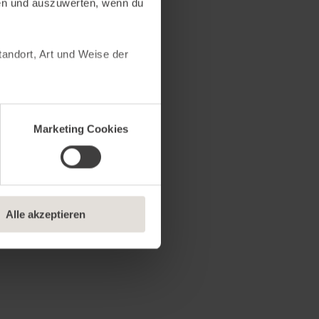
en und auszuwerten, wenn du
andort, Art und Weise der
sucher unsere Website nutzt,
 Marketing Cookies helfen
Marketing Cookies
rbindung zu sozialen
kannst frei entscheiden,
twendige Cookies erlauben“,
, wenn du mit dem Einsatz
Alle akzeptieren
Informationen findest du in