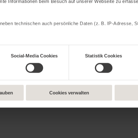
mte Informationen beim Besuch auf unserer Webseite zu erfass
neben technischen auch persönliche Daten (z. B. IP-Adresse, St
cken: Statistik Cookies helfen uns zu verstehen, wie du als Be
meln und sie anonymisiert für statistische Zwecke auszuwerten.
Social-Media Cookies
Statistik Cookies
bung anzuzeigen. Social-Media-Cookies ermöglichen es, eine Ve
nhalte und Werbung innerhalb deiner Netzwerke anzuzeigen. Du 
den notwendigen Cookies zulassen möchtest. Du kannst auf „No
ndige Cookies zulassen möchtest, oder auf „Alles akzeptieren“
bist. Über „Details anzeigen“ kannst du eine Auswahl treffen.
lauben
Cookies verwalten
lligung jederzeit mit Wirkung für die Zukunft widerrufen. Weitere 
ung
oder im
Impressum
.