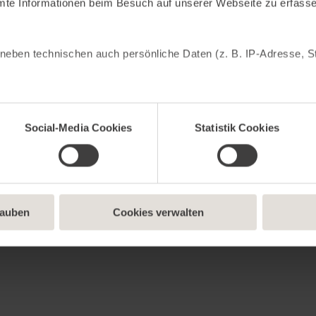
mte Informationen beim Besuch auf unserer Webseite zu erfass
neben technischen auch persönliche Daten (z. B. IP-Adresse, St
cken: Statistik Cookies helfen uns zu verstehen, wie du als Be
meln und sie anonymisiert für statistische Zwecke auszuwerten.
Social-Media Cookies
Statistik Cookies
bung anzuzeigen. Social-Media-Cookies ermöglichen es, eine Ve
nhalte und Werbung innerhalb deiner Netzwerke anzuzeigen. Du 
den notwendigen Cookies zulassen möchtest. Du kannst auf „No
ndige Cookies zulassen möchtest, oder auf „Alles akzeptieren“
bist. Über „Details anzeigen“ kannst du eine Auswahl treffen.
lauben
Cookies verwalten
lligung jederzeit mit Wirkung für die Zukunft widerrufen. Weitere 
ung
oder im
Impressum
.