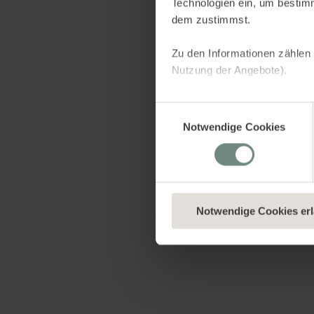
Technologien ein, um bestim
dem zustimmst.
Zu den Informationen zählen 
Nutzung der Angebote).
Dies dient verschiedenen Zwe
Einwilligungsauswahl
indem sie Informationen sam
Notwendige Cookies
uns, dir personalisierte Wer
Netzwerken aufzubauen, um I
welche Kategorien du neben 
wenn du nur technisch notwe
aller Cookies einverstanden 
Notwendige Cookies er
Du kannst eine erteilte Einwi
unserer
Datenschutzerklär