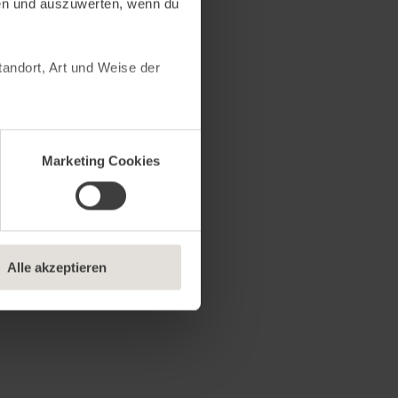
en und auszuwerten, wenn du
andort, Art und Weise der
sucher unsere Website nutzt,
 Marketing Cookies helfen
Marketing Cookies
rbindung zu sozialen
kannst frei entscheiden,
twendige Cookies erlauben“,
, wenn du mit dem Einsatz
Alle akzeptieren
Informationen findest du in