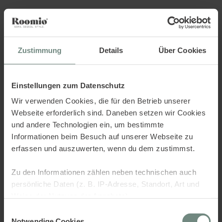
Sorry.. there was an error,
check the console.
Zustimmung
Details
Über Cookies
Einstellungen zum Datenschutz
Wir verwenden Cookies, die für den Betrieb unserer
Webseite erforderlich sind. Daneben setzen wir Cookies
und andere Technologien ein, um bestimmte
Informationen beim Besuch auf unserer Webseite zu
erfassen und auszuwerten, wenn du dem zustimmst.
Zu den Informationen zählen neben technischen auch
persönliche Daten (z. B. IP-Adresse, Standort, Art und
Weise der Nutzung der Angebote).
Einwilligungsauswahl
Dies dient verschiedenen Zwecken: Statistik Cookies
Notwendige Cookies