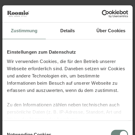
Sorry.. there was an error,
check the console.
Zustimmung
Details
Über Cookies
Einstellungen zum Datenschutz
Wir verwenden Cookies, die für den Betrieb unserer
Webseite erforderlich sind. Daneben setzen wir Cookies
und andere Technologien ein, um bestimmte
Informationen beim Besuch auf unserer Webseite zu
erfassen und auszuwerten, wenn du dem zustimmst.
Zu den Informationen zählen neben technischen auch
persönliche Daten (z. B. IP-Adresse, Standort, Art und
Weise der Nutzung der Angebote).
Einwilligungsauswahl
Dies dient verschiedenen Zwecken: Statistik Cookies
Notwendige Cookies